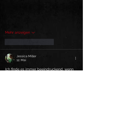
Mehr anzeigen
Gefällt mir
Antworten
Jessica Miller
12. Mai
Ich finde es immer beeindruckend, wenn 
ein Live-Gig so viel Energie und 
Begeisterung beim Publikum auslöst. 
Genau solche Momente zeigen, wie stark 
Musik Menschen verbinden kann und wie 
wichtig die Atmosphäre bei einer 
Veranstaltung ist. Für mich ist es schön zu 
lesen, dass sowohl das Publikum als auch 
das Team vor Ort so positiv 
zusammengearbeitet haben und alles 