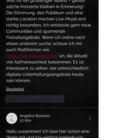
Was für ein großartiger Abend – genau 
solche Konzerte bleiben in Erinnerung! 
Die Stimmung, das Publikum und eine 
starke Location machen Live-Musik erst 
richtig besonders. Ich entdecke gern neue 
Communities und spannende 
Freizeitangebote. Wenn ich online nach 
etwas anderem suche, schaue ich mir 
auch Plattformen wie 
https://www.kisexting.de/
 an, die aktuell 
viel Aufmerksamkeit bekommen. Es ist 
interessant zu sehen, wie unterschiedlich 
digitale Unterhaltungsangebote heute 
sein können.
Bearbeitet
Gefällt mir
Antworten
Angelina Romano
27. Mai
Hallo zusammen! Ich lese hier schon eine 
Weile mit und bin wirklich beeindruckt, 