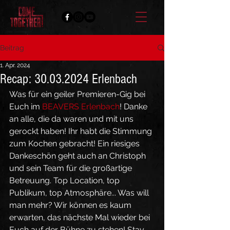
Beitrag
1. Apr. 2024
Recap: 30.03.2024 Erlenbach
Was für ein geiler Premieren-Gig bei 
Euch im 
BEAVERS Erlenbach
! Danke 
an alle, die da waren und mit uns 
gerockt haben! Ihr habt die Stimmung 
zum Kochen gebracht! Ein riesiges 
Dankeschön geht auch an Christoph 
und sein Team für die großartige 
Betreuung. Top Location, top 
Publikum, top Atmosphäre... Was will 
man mehr? Wir können es kaum 
erwarten, das nächste Mal wieder bei 
Euch auf der Bühne zu stehen! Stay 