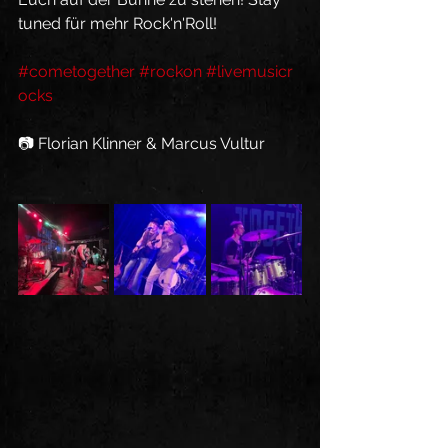
tuned für mehr Rock'n'Roll! 
#cometogether
#rockon
#livemusicr
ocks
📷 Florian Klinner & Marcus Vultur