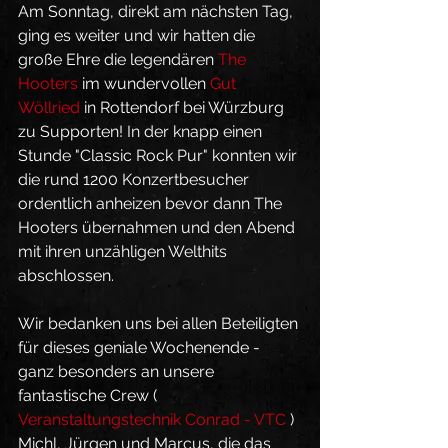
Am Sonntag, direkt am nächsten Tag, 
ging es weiter und wir hatten die 
große Ehre die legendären 
The 
Hooters
 im wundervollen 
Gut 
Wöllried
 in Rottendorf bei Würzburg 
zu Supporten! In der knapp einen 
Stunde "Classic Rock Pur" konnten wir 
die rund 1200 Konzertbesucher 
ordentlich anheizen bevor dann The 
Hooters übernahmen und den Abend 
mit ihren unzähligen Welthits 
abschlossen. 
Wir bedanken uns bei allen Beteiligten 
für dieses geniale Wochenende - 
ganz besonders an unsere 
fantastische Crew ( 
Veranstaltungstechnik Conrad - VTC
 ) 
Michl, Jürgen und Marcus, die das 